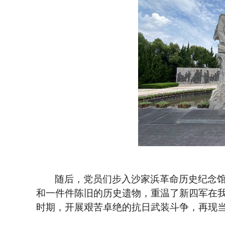
随后，党员们步入沙家浜革命历史纪念馆
和一件件陈旧的历史遗物，重温了新四
时期，开展艰苦卓绝的抗日武装斗争，再现