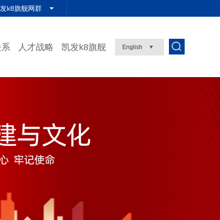
发k8旗舰网群
021-68918998
联系电话：
关系
人才战略
凯发k8旗舰
English