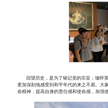
回望历史，是为了铭记党的宗旨；缅怀英雄
更加深刻地感受到和平年代的来之不易。大家纷
命精神，提高自身的责任感和使命感，加强使