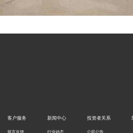
客户服务
新闻中心
投资者关系
留言反馈
行业动态
公司公告