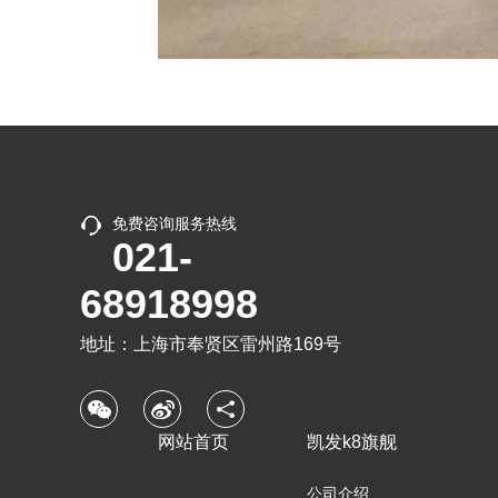
免费咨询服务热线
021-
68918998
地址：上海市奉贤区雷州路169号
网站首页
凯发k8旗舰
公司介绍