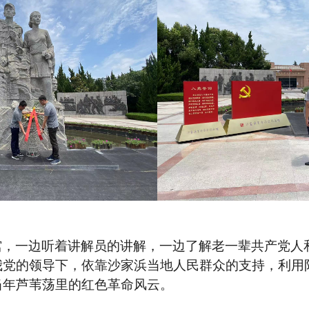
，一边听着讲解员的讲解，一边了解老一辈共产党人和
军在我党的领导下，依靠沙家浜当地人民群众的支持，利用阳澄
当年芦苇荡里的红色革命风云。