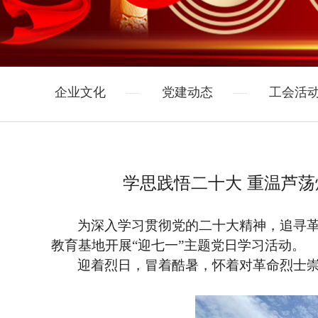
企业文化
党建动态
工会活
学思践悟二十大 重温芦荡
为深入学习贯彻党的二十大精神，追寻革
教育基地开展“迎七一”主题党日学习活动。
迎着烈日，冒着酷暑，怀着对革命烈士